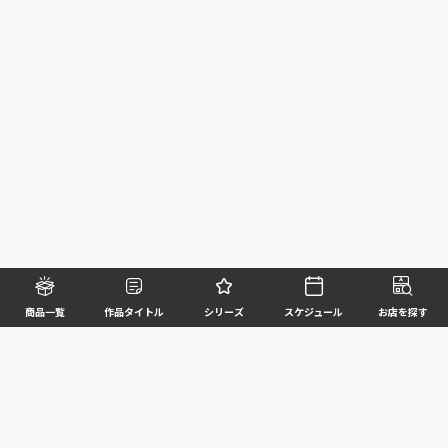
商品一覧
作品タイトル
シリーズ
スケジュール
お店を探す
©BANDAI SPIRITS CO.,LTD. ALL RIGHTS RESERVED
企業情報