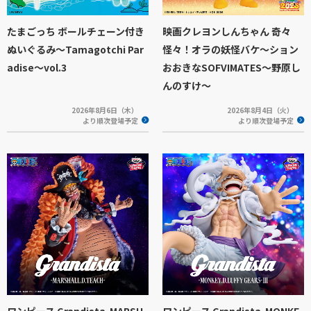
たまごっち ボールチェーン付き
映画クレヨンしんちゃん 奇々
ぬいぐるみ～Tamagotchi Par
怪々！オラの妖怪バケ～ション
adise～vol.3
おおきなSOFVIMATES～野原し
んのすけ～
2026年8月6日（木）
2026年8月4日（火）
より順次登場予定
より順次登場予定
ワンピース Grandista-MARSH
ワンピース Grandista-MONKE