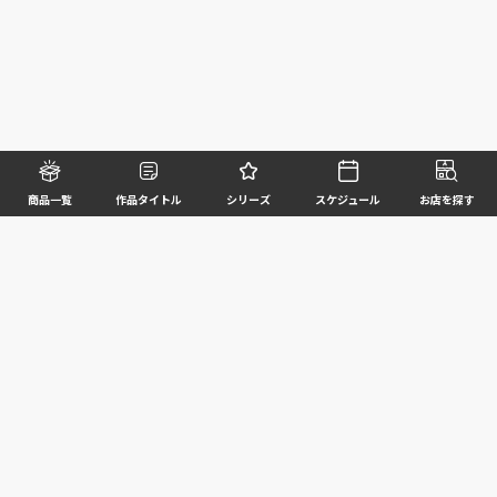
商品一覧
作品タイトル
シリーズ
スケジュール
お店を探す
©BANDAI SPIRITS CO.,LTD. ALL RIGHTS RESERVED
企業情報
ウェブサイトご利用条件
個人情報及び特定個人情報等の取扱いに関する方針
お客様サポート
写真と実際の商品とは異なる場合がございますのでご了承ください。このホームページに掲載