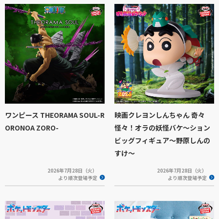
ワンピース THEORAMA SOUL-R
映画クレヨンしんちゃん 奇々
ORONOA ZORO-
怪々！オラの妖怪バケ～ション
ビッグフィギュア～野原しんの
すけ～
2026年7月28日（火）
2026年7月28日（火）
より順次登場予定
より順次登場予定