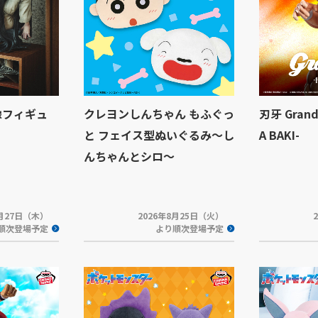
像フィギュ
クレヨンしんちゃん もふぐっ
刃牙 Grand
と フェイス型ぬいぐるみ～し
A BAKI-
んちゃんとシロ～
8月27日（木）
2026年8月25日（火）
順次登場予定
より順次登場予定