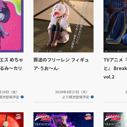
エス めちゃ
葬送のフリーレン フィギュ
TVアニメ
るみ～カリ
ア-うお～ん-
と』 Break 
vol.2
8月28日（金）
2026年8月27日（木）
順次登場予定
より順次登場予定