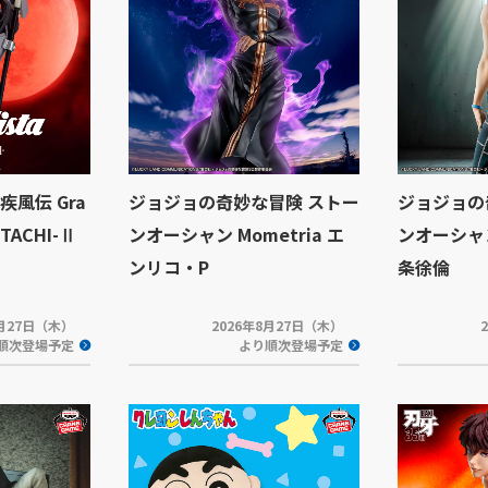
 疾風伝 Gra
ジョジョの奇妙な冒険 ストー
ジョジョの
ITACHI-Ⅱ
ンオーシャン Mometria エ
ンオーシャン 
ンリコ・P
条徐倫
8月27日（木）
2026年8月27日（木）
順次登場予定
より順次登場予定