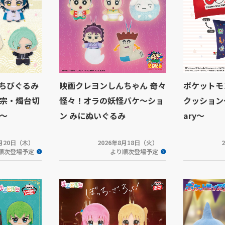
 ちびぐるみ
映画クレヨンしんちゃん 奇々
ポケットモ
宗・燭台切
怪々！オラの妖怪バケ～ショ
クッション～3
～
ン みにぬいぐるみ
ary～
8月20日（木）
2026年8月18日（火）
順次登場予定
より順次登場予定