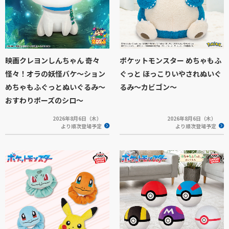
映画クレヨンしんちゃん 奇々
ポケットモンスター めちゃもふ
怪々！オラの妖怪バケ～ション
ぐっと ほっこりいやされぬいぐ
めちゃもふぐっとぬいぐるみ～
るみ～カビゴン～
おすわりポーズのシロ～
2026年8月6日（木）
2026年8月6日（木）
より順次登場予定
より順次登場予定