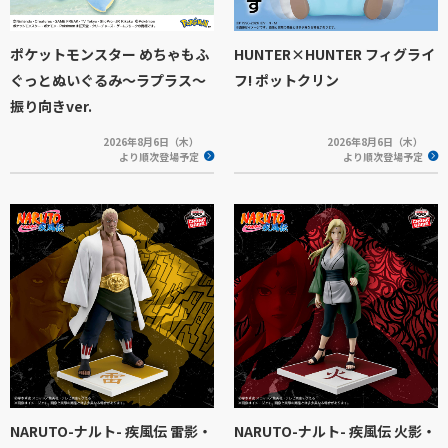
ポケットモンスター めちゃもふ
HUNTER×HUNTER フィグライ
ぐっとぬいぐるみ～ラプラス～
フ! ポットクリン
振り向きver.
2026年8月6日（木）
2026年8月6日（木）
より順次登場予定
より順次登場予定
NARUTO-ナルト- 疾風伝 雷影・
NARUTO-ナルト- 疾風伝 火影・