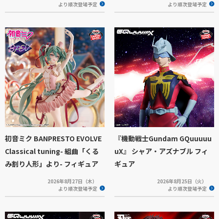
より順次登場予定
より順次登場予定
初音ミク BANPRESTO EVOLVE
『機動戦士Gundam GQuuuuu
Classical tuning- 組曲「くる
uX』 シャア・アズナブル フィ
み割り人形」より- フィギュア
ギュア
2026年8月27日（木）
2026年8月25日（火）
より順次登場予定
より順次登場予定