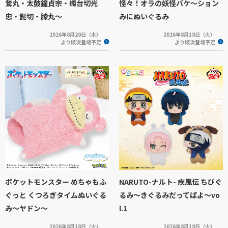
鶯丸・太鼓鐘貞宗・燭台切光
怪々！オラの妖怪バケ～ション
忠・髭切・膝丸～
みにぬいぐるみ
2026年8月20日（木）
2026年8月18日（火）
より順次登場予定
より順次登場予定
ポケットモンスター めちゃもふ
NARUTO-ナルト- 疾風伝 ちびぐ
ぐっと くつろぎタイムぬいぐる
るみ～きぐるみだってばよ～vo
み～ヤドン～
l.1
2026年8月18日（火）
2026年8月18日（火）