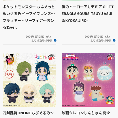
ポケットモンスター もふぐっと
僕のヒーローアカデミア GLITT
ぬいぐるみ イーブイフレンズ～
ER&GLAMOURS-TSUYU ASUI
ブラッキー・リーフィア～おひ
＆KYOKA JIRO-
るねver.
2026年8月25日（火）
2026年8月20日（木）
より順次登場予定
より順次登場予定
刀剣乱舞ONLINE ちびぐるみ～
映画クレヨンしんちゃん 奇々