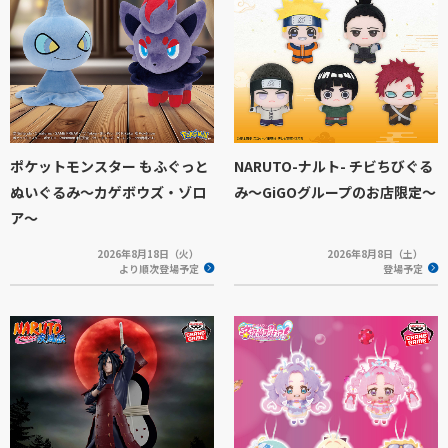
ポケットモンスター もふぐっと
NARUTO-ナルト- チビちびぐる
ぬいぐるみ～カゲボウズ・ゾロ
み〜GiGOグループのお店限定〜
ア～
2026年8月18日（火）
2026年8月8日（土）
より順次登場予定
登場予定