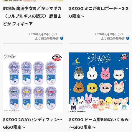
劇場版 魔法少女まどか☆マギカ
SKZOO ミニがま口ポーチ～GiG
〈ワルプルギスの廻天〉 鹿目ま
O限定～
どか フィギュア
2026年8月25日（火）
2026年8月18日（火）
より順次登場予定
より順次登場予定
SKZOO 2WAYハンディファン～
SKZOO ドーム型BIGぬいぐるみ
GiGO限定～
～GiGO限定～