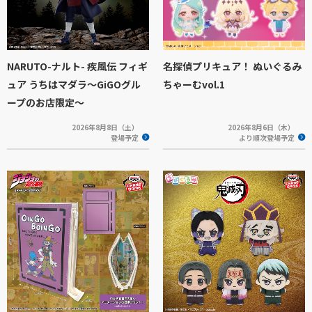
NARUTO-ナルト- 疾風伝 フィギ
名探偵プリキュア！ ぬいぐるみ
ュア うちはマダラ～GiGOグル
ちゃーむvol.1
ープのお店限定～
2026年8月8日（土）
2026年8月6日（木）
登場予定
より順次登場予定