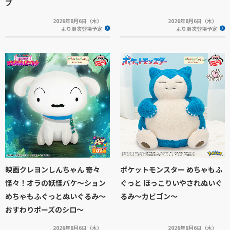
プ
2026年8月6日（木）
2026年8月6日（木）
より順次登場予定
より順次登場予定
映画クレヨンしんちゃん 奇々
ポケットモンスター めちゃもふ
怪々！オラの妖怪バケ～ション
ぐっと ほっこりいやされぬいぐ
めちゃもふぐっとぬいぐるみ～
るみ～カビゴン～
おすわりポーズのシロ～
2026年8月6日（木）
2026年8月6日（木）