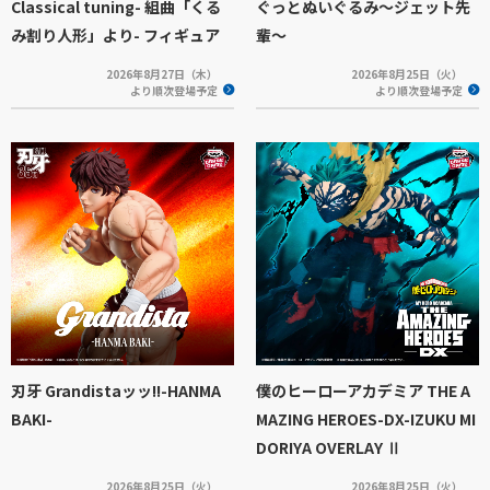
Classical tuning- 組曲「くる
ぐっとぬいぐるみ～ジェット先
み割り人形」より- フィギュア
輩～
2026年8月27日（木）
2026年8月25日（火）
より順次登場予定
より順次登場予定
刃牙 Grandistaッッ!!-HANMA
僕のヒーローアカデミア THE A
BAKI-
MAZING HEROES-DX-IZUKU MI
DORIYA OVERLAY Ⅱ
2026年8月25日（火）
2026年8月25日（火）