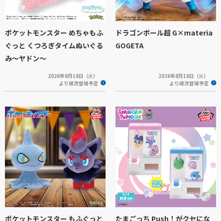
ポケットモンスター めちゃもふ
ドラゴンボール超 G×materia
ぐっと くつろぎタイムぬいぐる
GOGETA
み～ヤドン～
2026年8月18日（火）
2026年8月18日（火）
より順次登場予定
より順次登場予定
ポケットモンスター もふぐっと
たまごっち Push！がクセにな