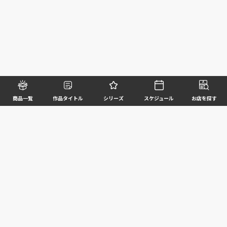
商品一覧
作品タイトル
シリーズ
スケジュール
お店を探す
©BANDAI SPIRITS CO.,LTD. ALL RIGHTS RESERVED
企業情報
ウェブサイトご利用条件
個人情報及び特定個人情報等の取扱いに関する方針
お客様サポート