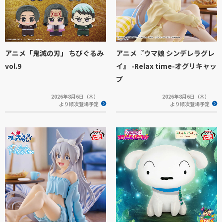
アニメ「鬼滅の刃」 ちびぐるみ
アニメ『ウマ娘 シンデレラグレ
vol.9
イ』 -Relax time-オグリキャッ
プ
2026年8月6日（木）
2026年8月6日（木）
より順次登場予定
より順次登場予定