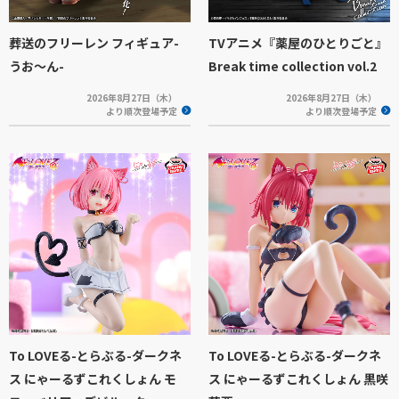
葬送のフリーレン フィギュア-
TVアニメ『薬屋のひとりごと』
うお～ん-
Break time collection vol.2
2026年8月27日（木）
2026年8月27日（木）
より順次登場予定
より順次登場予定
To LOVEる-とらぶる-ダークネ
To LOVEる-とらぶる-ダークネ
ス にゃーるずこれくしょん モ
ス にゃーるずこれくしょん 黒咲