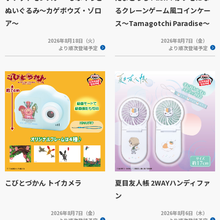
ぬいぐるみ～カゲボウズ・ゾロ
るクレーンゲーム風コインケー
ア～
ス～Tamagotchi Paradise～
2026年8月18日（火）
2026年8月7日（金）
より順次登場予定
より順次登場予定
こびとづかん トイカメラ
夏目友人帳 2WAYハンディファ
ン
2026年8月7日（金）
2026年8月6日（木）