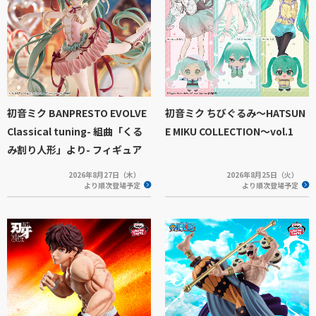
初音ミク BANPRESTO EVOLVE
初音ミク ちびぐるみ～HATSUN
Classical tuning- 組曲「くる
E MIKU COLLECTION～vol.1
み割り人形」より- フィギュア
2026年8月27日（木）
2026年8月25日（火）
より順次登場予定
より順次登場予定