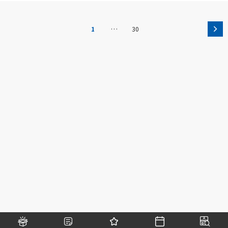
…
1
30