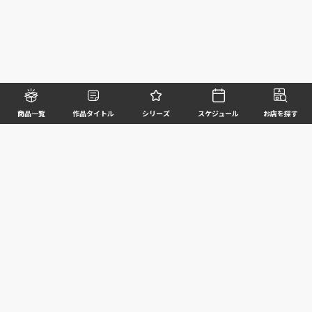
商品一覧
作品タイトル
シリーズ
スケジュール
お店を探す
©BANDAI SPIRITS CO.,LTD. ALL RIGHTS RESERVED
企業情報
ウェブサイトご利用条件
個人情報及び特定個人情報等の取扱いに関する方針
お客様サポート
写真と実際の商品とは異なる場合がございますのでご了承ください。このホームページに掲載
されている 全ての画像、文章、データ等の無断転用、転載はお断りします。