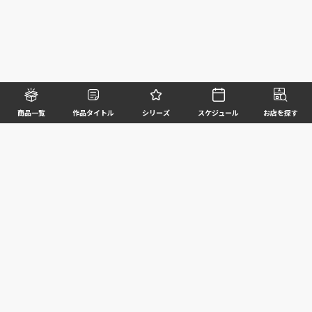
商品一覧
作品タイトル
シリーズ
スケジュール
お店を探す
©BANDAI SPIRITS CO.,LTD. ALL RIGHTS RESERVED
企業情報
ウェブサイトご利用条件
個人情報及び特定個人情報等の取扱いに関する方針
お客様サポート
写真と実際の商品とは異なる場合がございますのでご了承ください。このホームページに掲載
されている 全ての画像、文章、データ等の無断転用、転載はお断りします。