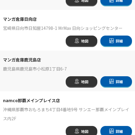
地図
詳細
マンガ倉庫日向店
宮崎県日向市日知屋14798-1 MrMax 日向ショッピングセンター
地図
詳細
マンガ倉庫鹿児島店
鹿児島県鹿児島市小松原1丁目6-7
地図
詳細
namco那覇メインプレイス店
沖縄県那覇市おもろまち4丁目4番地9号 サンエー那覇メインプレイ
ス内2F
地図
詳細