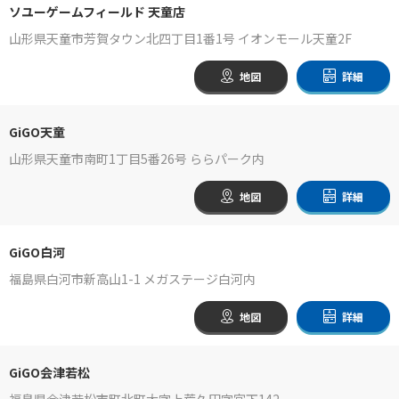
ソユーゲームフィールド 天童店
山形県天童市芳賀タウン北四丁目1番1号 イオンモール天童2F
地図
詳細
GiGO天童
山形県天童市南町1丁目5番26号 ららパーク内
地図
詳細
GiGO白河
福島県白河市新高山1-1 メガステージ白河内
地図
詳細
GiGO会津若松
福島県会津若松市町北町大字上荒久田字宮下142