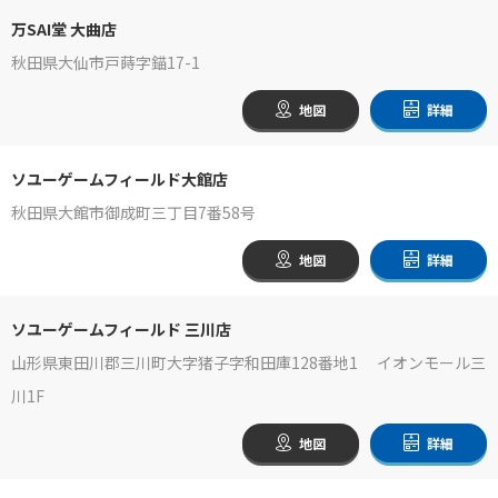
万SAI堂 大曲店
秋田県大仙市戸蒔字錨17-1
地図
詳細
ソユーゲームフィールド大館店
秋田県大館市御成町三丁目7番58号
地図
詳細
ソユーゲームフィールド 三川店
山形県東田川郡三川町大字猪子字和田庫128番地1 イオンモール三
川1F
地図
詳細