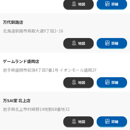
地図
詳細
万代釧路店
北海道釧路市鳥取大通9丁目2−16
地図
詳細
ゲームランド盛岡店
岩手県盛岡市前潟4丁目7番1号 イオンモール盛岡2F
地図
詳細
万SAI堂 北上店
岩手県北上市村崎野14地割68番地32
地図
詳細