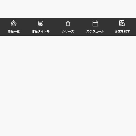
商品一覧
作品タイトル
シリーズ
スケジュール
お店を探す
©BANDAI SPIRITS CO.,LTD. ALL RIGHTS RESERVED
企業情報
ウェブサイトご利用条件
個人情報及び特定個人情報等の取扱いに関する方針
お客様サポート
写真と実際の商品とは異なる場合がございますのでご了承ください。このホームページに掲載
されている 全ての画像、文章、データ等の無断転用、転載はお断りします。