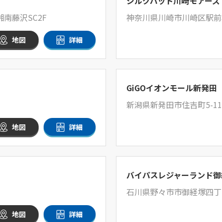
シルクハット川崎モアーズ
南藤沢SC2F
神奈川県川崎市川崎区駅前
地図
詳細
GiGOイオンモール新発田
新潟県新発田市住吉町5-11
地図
詳細
バイパスレジャーランド御
石川県野々市市御経塚四丁
地図
詳細