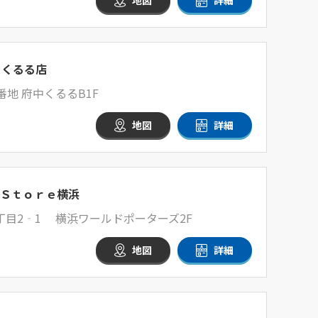
地図
詳細
中くるる店
番地 府中くるるB1F
地図
詳細
Ｓｔｏｒｅ横浜
丁目2‐1 横浜ワールドポーターズ2F
地図
詳細