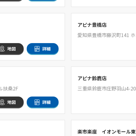
アピナ豊橋店
愛知県豊橋市藤沢町141
地図
詳細
アピナ鈴鹿店
ル扶桑2F
三重県鈴鹿市庄野羽山4-20
地図
詳細
楽市楽座 イオンモール東