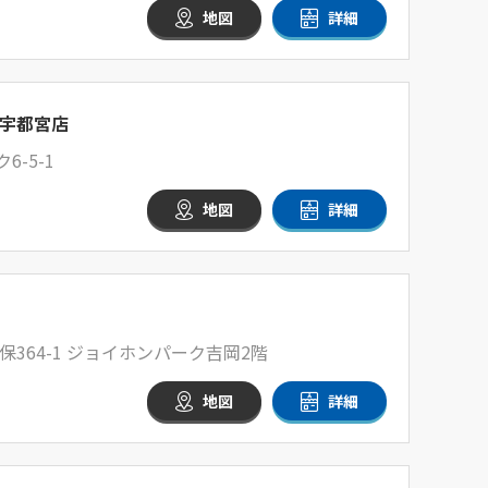
地図
詳細
宇都宮店
-5-1
地図
詳細
364-1 ジョイホンパーク吉岡2階
地図
詳細