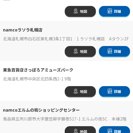
地図
詳細
namcoラソラ札幌店
北海道札幌市白石区東札幌3条1丁目1‐1 ラソラ札幌店 Aタウン2F
地図
詳細
東急百貨店さっぽろアミューズパーク
北海道札幌市中央区北四条西2-1 9階
地図
詳細
namcoエルムの街ショッピングセンター
青森県五所川原市大字唐笠柳字藤巻517-1 エルムの街SC 本棟2階
地図
詳細