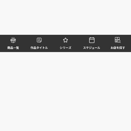
商品一覧
作品タイトル
シリーズ
スケジュール
お店を探す
©BANDAI SPIRITS CO.,LTD. ALL RIGHTS RESERVED
企業情報
ウェブサイトご利用条件
個人情報及び特定個人情報等の取扱いに関する方針
お客様サポート
写真と実際の商品とは異なる場合がございますのでご了承ください。このホームページに掲載
されている 全ての画像、文章、データ等の無断転用、転載はお断りします。