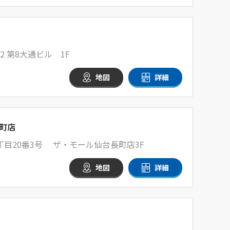
2 第8大通ビル 1F
地図
詳細
町店
目20番3号 ザ・モール仙台長町店3F
地図
詳細