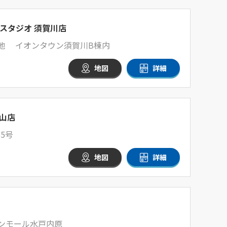
スタジオ 須賀川店
番地 イオンタウン須賀川B棟内
地図
詳細
山店
5号
地図
詳細
オンモール水戸内原