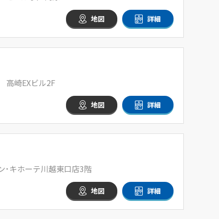
地図
詳細
 高崎EXビル2F
地図
詳細
ドン･キホーテ川越東口店3階
地図
詳細