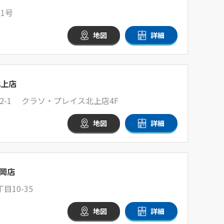
1号
地図
詳細
北上店
-1 クラソ・プレイス北上店4F
地図
詳細
岡店
10-35
地図
詳細