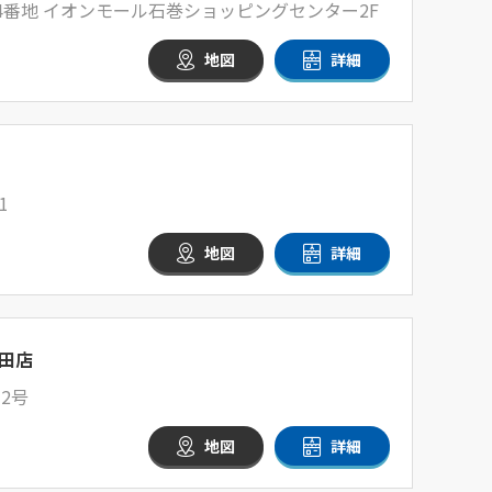
4番地 イオンモール石巻ショッピングセンター2F
地図
詳細
1
地図
詳細
田店
2号
地図
詳細