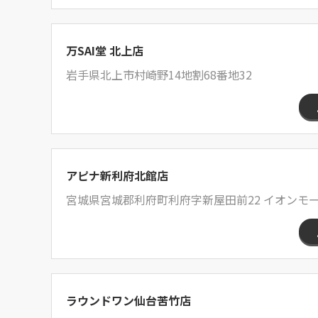
万SAI堂 北上店
岩手県北上市村崎野14地割68番地32
アピナ新利府北館店
宮城県宮城郡利府町利府字新屋田前22 イオンモー
ラウンドワン仙台苦竹店