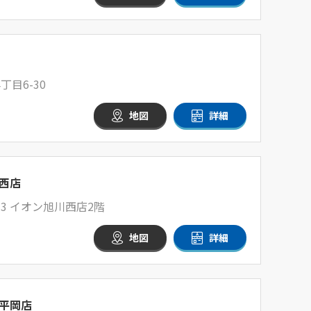
目6-30
地図
詳細
西店
-3 イオン旭川西店2階
地図
詳細
平岡店