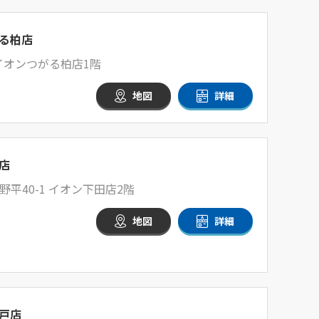
る柏店
イオンつがる柏店1階
地図
詳細
店
平40-1 イオン下田店2階
地図
詳細
戸店