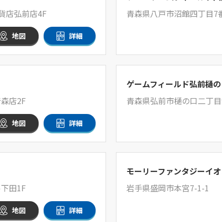
貨店弘前店4F
青森県八戸市沼館四丁目7番
地図
詳細
ゲームフィールド弘前樋の
青森店2F
青森県弘前市樋の口二丁目
地図
詳細
モーリーファンタジーイオ
下田1F
岩手県盛岡市本宮7-1-1
地図
詳細