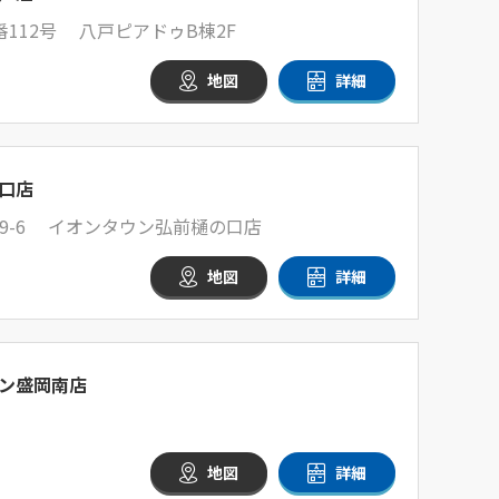
112号 八戸ピアドゥB棟2F
地図
詳細
口店
9-6 イオンタウン弘前樋の口店
地図
詳細
ン盛岡南店
地図
詳細