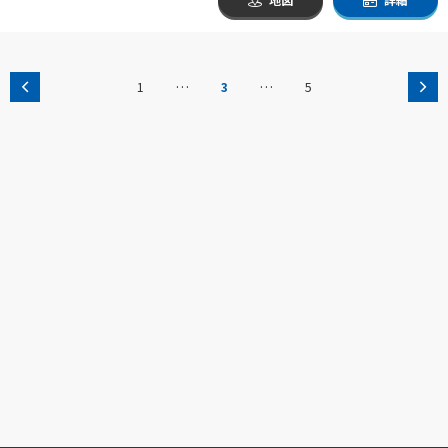
…
…
1
3
5