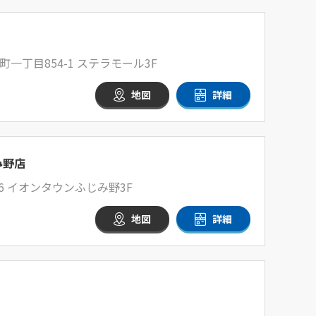
一丁目854-1 ステラモール3F
地図
詳細
み野店
6 イオンタウンふじみ野3F
地図
詳細