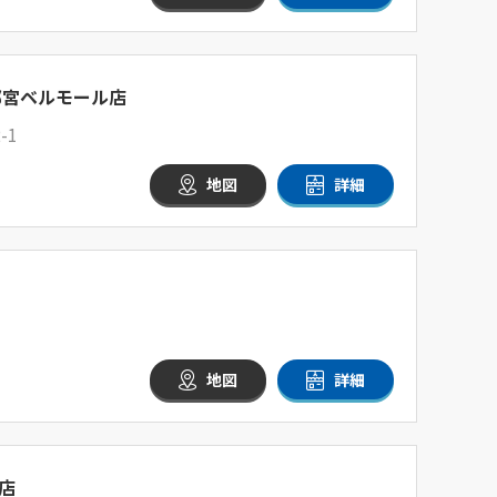
都宮ベルモール店
-1
地図
詳細
地図
詳細
店