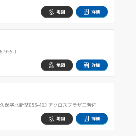
地図
詳細
955-1
地図
詳細
保字北新埜855-403 アクロスプラザ三芳内
地図
詳細