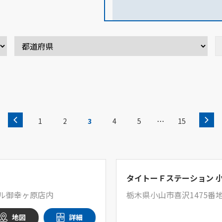
…
1
2
3
4
5
15
タイトーＦステーション 
マル御幸ヶ原店内
栃木県小山市喜沢1475番
地図
詳細