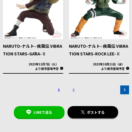
NARUTO-ナルト- 疾風伝 VIBRA
NARUTO-ナルト- 疾風伝 VIBRA
TION STARS-GĀRA-Ⅱ
TION STARS-ROCK LEE-Ⅱ
2023年11月7日（火）
2023年10月11日（水）
より順次登場予定
より順次登場予定
1
2
LINEで送る
ポストする