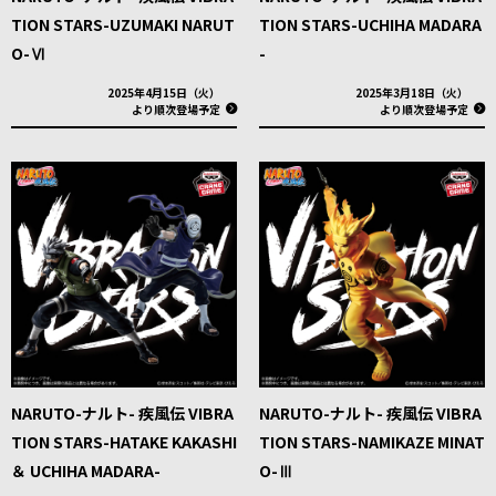
TION STARS-UZUMAKI NARUT
TION STARS-UCHIHA MADARA
O-Ⅵ
-
2025年4月15日（火）
2025年3月18日（火）
より順次登場予定
より順次登場予定
NARUTO-ナルト- 疾風伝 VIBRA
NARUTO-ナルト- 疾風伝 VIBRA
TION STARS-HATAKE KAKASHI
TION STARS-NAMIKAZE MINAT
＆ UCHIHA MADARA-
O-Ⅲ