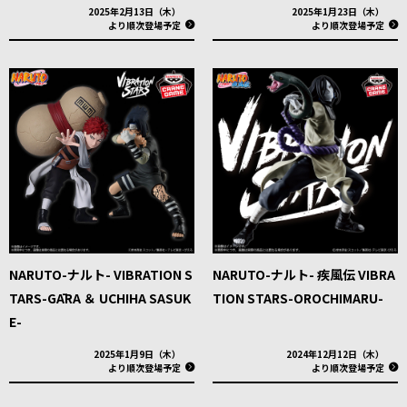
2025年2月13日（木）
2025年1月23日（木）
より順次登場予定
より順次登場予定
NARUTO-ナルト- VIBRATION S
NARUTO-ナルト- 疾風伝 VIBRA
TARS-GĀRA ＆ UCHIHA SASUK
TION STARS-OROCHIMARU-
E-
2025年1月9日（木）
2024年12月12日（木）
より順次登場予定
より順次登場予定