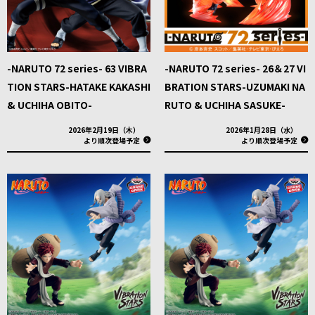
-NARUTO 72 series- 63 VIBRA
-NARUTO 72 series- 26＆27 VI
TION STARS-HATAKE KAKASHI
BRATION STARS-UZUMAKI NA
& UCHIHA OBITO-
RUTO & UCHIHA SASUKE-
2026年2月19日（木）
2026年1月28日（水）
より順次登場予定
より順次登場予定