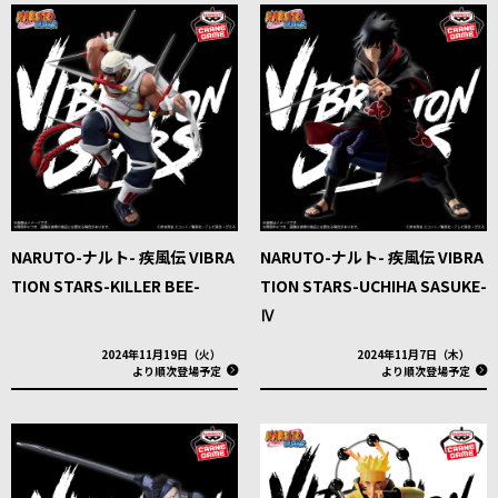
NARUTO-ナルト- 疾風伝 VIBRA
NARUTO-ナルト- 疾風伝 VIBRA
TION STARS-KILLER BEE-
TION STARS-UCHIHA SASUKE-
Ⅳ
2024年11月19日（火）
2024年11月7日（木）
より順次登場予定
より順次登場予定