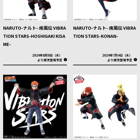
NARUTO-ナルト- 疾風伝 VIBRA
NARUTO-ナルト- 疾風伝 VIBRA
TION STARS-HOSHIGAKI KISA
TION STARS-KONAN-
ME-
2024年8月8日（木）
2024年7月4日（木）
より順次登場予定
より順次登場予定