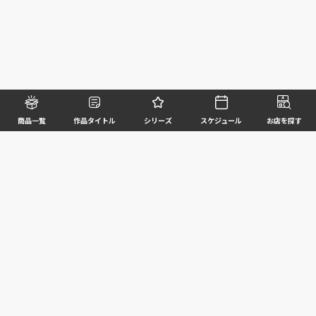
商品一覧
作品タイトル
シリーズ
スケジュール
お店を探す
©BANDAI SPIRITS CO.,LTD. ALL RIGHTS RESERVED
企業情報
ウェブサイトご利用条件
個人情報及び特定個人情報等の取扱いに関する方針
お客様サポート