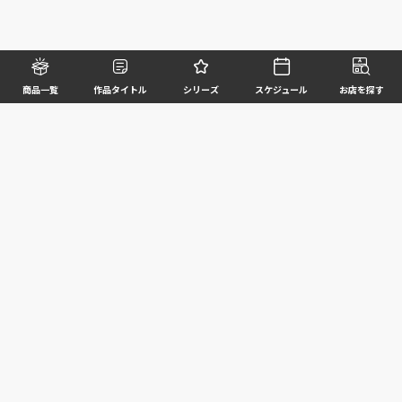
商品一覧
作品タイトル
シリーズ
スケジュール
お店を探す
©BANDAI SPIRITS CO.,LTD. ALL RIGHTS RESERVED
企業情報
ウェブサイトご利用条件
個人情報及び特定個人情報等の取扱いに関する方針
お客様サポート
写真と実際の商品とは異なる場合がございますのでご了承ください。このホームページに掲載
されている 全ての画像、文章、データ等の無断転用、転載はお断りします。