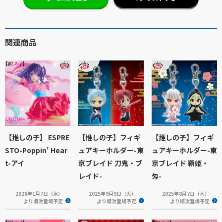
関連商品
【推しの子】 ESPRE
【推しの子】フィギ
【推しの子】フィギ
STO-Poppin' Hear
ュアキーホルダー-東
ュアキーホルダー-東
t-アイ
京ブレイド 刀鬼・ブ
京ブレイド 鞘姫・
レイド-
匁-
2026年1月7日（水）
2025年9月9日（火）
2025年8月7日（木）
より順次登場予定
より順次登場予定
より順次登場予定