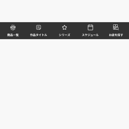
商品一覧
作品タイトル
シリーズ
スケジュール
お店を探す
©BANDAI SPIRITS CO.,LTD. ALL RIGHTS RESERVED
企業情報
ウェブサイトご利用条件
個人情報及び特定個人情報等の取扱いに関する方針
お客様サポート
写真と実際の商品とは異なる場合がございますのでご了承ください。このホームページに掲載
されている 全ての画像、文章、データ等の無断転用、転載はお断りします。