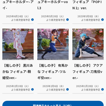
ュアキーホルダー-ア
ュアキーホルダーvo
フィギュア 『POP I
イ-
l.3
N 2』ver.
2025年6月24日（火）
2025年5月20日（火）
2025年5月8日（木）
より順次登場予定
より順次登場予定
より順次登場予定
【推しの子】 黒川あ
【推しの子】 有馬か
【推しの子】 アクア
かね フィギュア-鞘
な フィギュア-ツル
フィギュア-刀鬼役v
姫役ver.-
ギ役ver.-
er.-
2025年2月18日（火）
2025年2月6日（木）
2025年1月28日（火）
より順次登場予定
より順次登場予定
より順次登場予定
関連商品をもっと見る（52件）