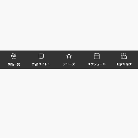
商品一覧
作品タイトル
シリーズ
スケジュール
お店を探す
©BANDAI SPIRITS CO.,LTD. ALL RIGHTS RESERVED
企業情報
ウェブサイトご利用条件
個人情報及び特定個人情報等の取扱いに関する方針
お客様サポート