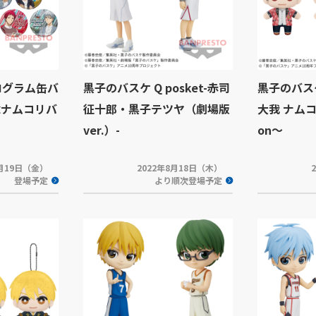
ログラム缶バ
黒子のバスケ Q posket-赤司
黒子のバス
念ナムコリバ
征十郎・黒子テツヤ（劇場版
大我 ナムコ s
ver.）-
on～
8月19日（金）
2022年8月18日（木）
登場予定
より順次登場予定