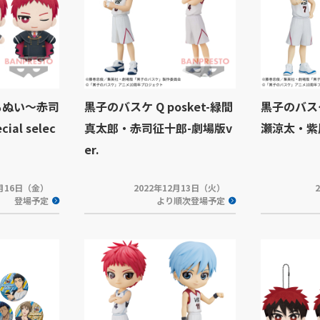
もぬい～赤司
黒子のバスケ Q posket-緑間
黒子のバスケ 
al selec
真太郎・赤司征十郎-劇場版v
瀬涼太・紫原
er.
2月16日（金）
2022年12月13日（火）
登場予定
より順次登場予定