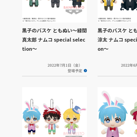
黒子のバスケ ともぬい～緑間
黒子のバスケ と
真太郎 ナムコ special selec
涼太 ナムコ specia
tion～
on～
2022年7月1日（金）
2022年
登場予定