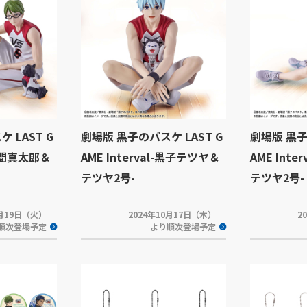
 LAST G
劇場版 黒子のバスケ LAST G
劇場版 黒子
-緑間真太郎＆
AME Interval-黒子テツヤ＆
AME Int
テツヤ2号-
テツヤ2号-
1月19日（火）
2024年10月17日（木）
2
順次登場予定
より順次登場予定