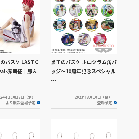
のバスケ LAST G
黒子のバスケ ホログラム缶バ
erval-赤司征十郎＆
ッジ～10周年記念スペシャル
～
024年10月17日（木）
2023年3月10日（金）
より順次登場予定
登場予定