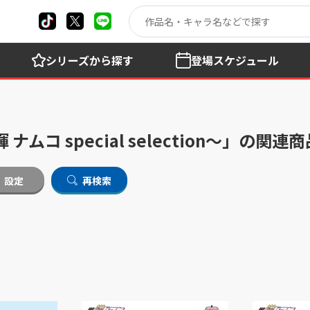
シリーズ
から探す
登場
スケジュール
コ special selection～」の関連
設定
再検索