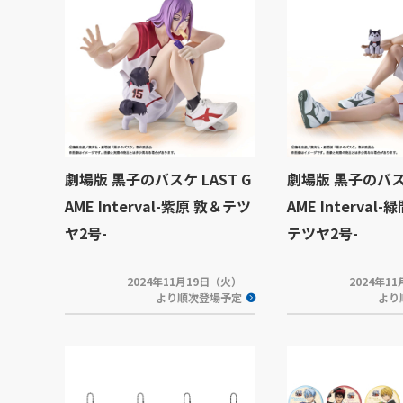
劇場版 黒子のバスケ LAST G
劇場版 黒子のバスケ
AME Interval-紫原 敦＆テツ
AME Interval
ヤ2号-
テツヤ2号-
2024年11月19日（火）
2024年1
より順次登場予定
より