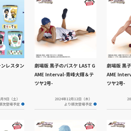
テンレスタン
劇場版 黒子のバスケ LAST G
劇場版 黒子
AME Interval-青峰大輝＆テ
AME Int
ツヤ2号-
ツヤ2号-
年8月9日（土）
2024年12月12日（木）
2
順次登場予定
より順次登場予定