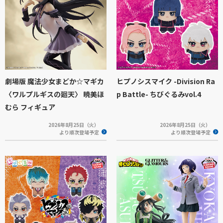
劇場版 魔法少女まどか☆マギカ
ヒプノシスマイク -Division Ra
〈ワルプルギスの廻天〉 暁美ほ
p Battle- ちびぐるみvol.4
むら フィギュア
2026年8月25日（火）
2026年8月25日（火）
より順次登場予定
より順次登場予定