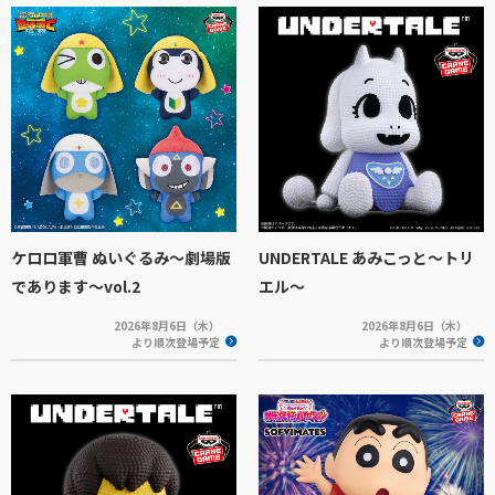
ケロロ軍曹 ぬいぐるみ～劇場版
UNDERTALE あみこっと～トリ
であります～vol.2
エル～
2026年8月6日（木）
2026年8月6日（木）
より順次登場予定
より順次登場予定