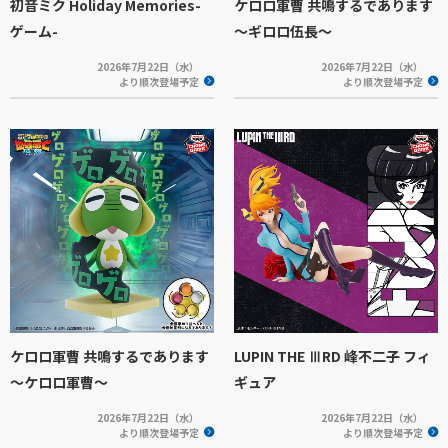
初音ミク Holiday Memories-
ケロロ軍曹 共鳴するであります
ゲーム-
～ギロロ伍長～
2026年7月22日（水）
2026年7月22日（水）
より順次登場予定
より順次登場予定
ケロロ軍曹 共鳴するであります
LUPIN THE ⅢRD 峰不二子 フィ
～ケロロ軍曹～
ギュア
2026年7月22日（水）
2026年7月22日（水）
より順次登場予定
より順次登場予定