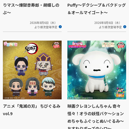
りマス～煉獄杏寿郎・胡蝶しの
Puffy～デクシープ＆バクドッグ
ぶ～
＆オールマイゴート～
2026年8月6日（木）
2026年8月6日（木）
より順次登場予定
より順次登場予定
アニメ「鬼滅の刃」 ちびぐるみ
映画クレヨンしんちゃん 奇々
vol.9
怪々！オラの妖怪バケ～ション
めちゃもふぐっとぬいぐるみ～
おすわりポーズのシロ～