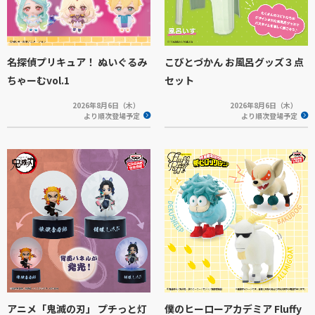
名探偵プリキュア！ ぬいぐるみ
こびとづかん お風呂グッズ３点
ちゃーむvol.1
セット
2026年8月6日（木）
2026年8月6日（木）
より順次登場予定
より順次登場予定
アニメ「鬼滅の刃」 プチっと灯
僕のヒーローアカデミア Fluffy