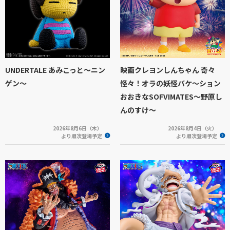
UNDERTALE あみこっと～ニン
映画クレヨンしんちゃん 奇々
ゲン～
怪々！オラの妖怪バケ～ション
おおきなSOFVIMATES～野原し
んのすけ～
2026年8月6日（木）
2026年8月4日（火）
より順次登場予定
より順次登場予定