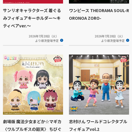
サンリオキャラクターズ 着ぐる
ワンピース THEORAMA SOUL-R
みフィギュアキーホルダー～キ
ORONOA ZORO-
ティベアver.～
2026年7月28日（火）
2026年7月28日（火）
より順次登場予定
より順次登場予定
劇場版 魔法少女まどか☆マギカ
志村けん ワールドコレクタブル
〈ワルプルギスの廻天〉 ちびぐ
フィギュアvol.2