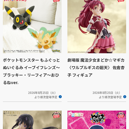
ポケットモンスター もふぐっと
劇場版 魔法少女まどか☆マギカ
ぬいぐるみ イーブイフレンズ～
〈ワルプルギスの廻天〉 佐倉杏
ブラッキー・リーフィア～おひ
子 フィギュア
るねver.
2026年8月25日（火）
2026年8月25日（火）
より順次登場予定
より順次登場予定