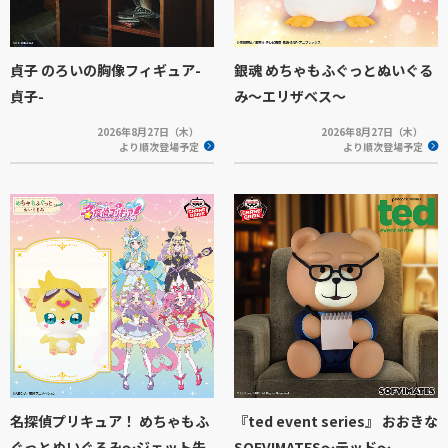
貞子 のろいの胸像フィギュア-
銀魂 めちゃもふぐっとぬいぐる
貞子-
み～エリザベス～
2026年8月27日（木）
2026年8月27日（木）
より順次登場予定
より順次登場予定
名探偵プリキュア！ めちゃもふ
『ted event series』 おおきな
ぐっとぬいぐるみ～ジェット先
SOFVIMATES～テッド～