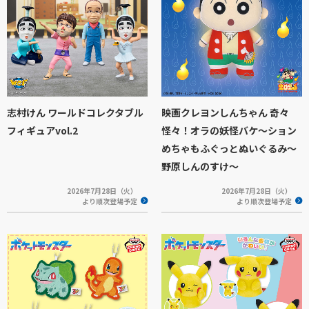
志村けん ワールドコレクタブル
映画クレヨンしんちゃん 奇々
フィギュアvol.2
怪々！オラの妖怪バケ～ション
めちゃもふぐっとぬいぐるみ～
野原しんのすけ～
2026年7月28日（火）
2026年7月28日（火）
より順次登場予定
より順次登場予定