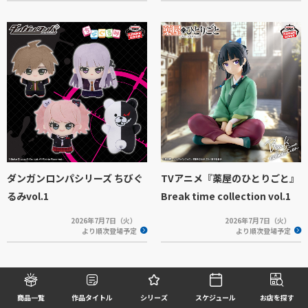
ダンガンロンパシリーズ ちびぐ
TVアニメ『薬屋のひとりごと』
るみvol.1
Break time collection vol.1
2026年7月7日（火）
2026年7月7日（火）
より順次登場予定
より順次登場予定
1
2
商品一覧
作品タイトル
シリーズ
スケジュール
お店を探す