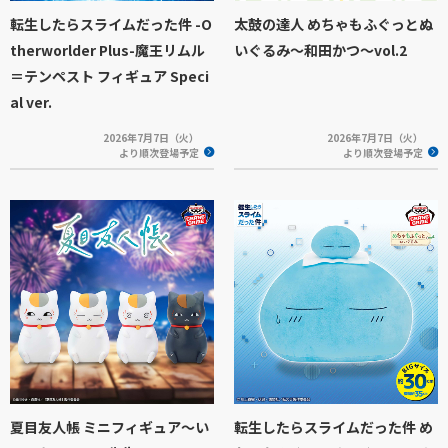
転生したらスライムだった件 -O
太鼓の達人 めちゃもふぐっとぬ
therworlder Plus-魔王リムル
いぐるみ～和田かつ～vol.2
＝テンペスト フィギュア Speci
al ver.
2026年7月7日（火）
2026年7月7日（火）
より順次登場予定
より順次登場予定
夏目友人帳 ミニフィギュア～い
転生したらスライムだった件 め