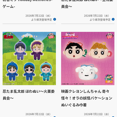
ゲーム-
員会～
2026年7月22日（水）
2026年7月22日（水）
より順次登場予定
より順次登場予定
忍たま乱太郎 ほわぬい～火薬委
映画クレヨンしんちゃん 奇々
員会～
怪々！オラの妖怪バケ～ション
ぬいぐるみ巾着
2026年7月22日（水）
2026年7月22日（水）