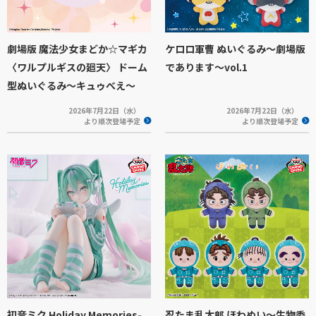
劇場版 魔法少女まどか☆マギカ
ケロロ軍曹 ぬいぐるみ～劇場版
〈ワルプルギスの廻天〉 ドーム
であります～vol.1
型ぬいぐるみ～キュゥべえ～
2026年7月22日（水）
2026年7月22日（水）
より順次登場予定
より順次登場予定
初音ミク Holiday Memories-
忍たま乱太郎 ほわぬい～生物委