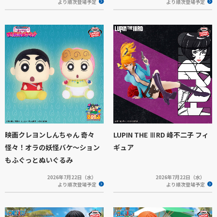
より順次登場予定
より順次登場予定
映画クレヨンしんちゃん 奇々
LUPIN THE ⅢRD 峰不二子 フィ
怪々！オラの妖怪バケ～ション
ギュア
もふぐっとぬいぐるみ
2026年7月22日（水）
2026年7月22日（水）
より順次登場予定
より順次登場予定