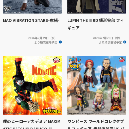
MAO VIBRATION STARS-摩緒-
LUPIN THE ⅢRD 銭形警部 フィ
ギュア
2026年7月29日（水）
2026年7月29日（水）
より順次登場予定
より順次登場予定
僕のヒーローアカデミア MAXIM
ワンピース ワールドコレクタブ
ATIC KATSUKI BAKUGO Ⅲ
ルフィギュア-赤髪海賊団 VS バ