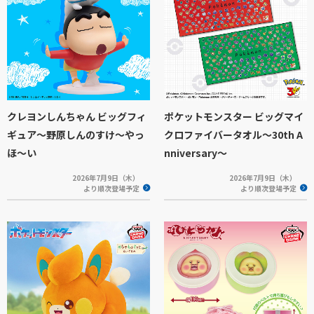
クレヨンしんちゃん ビッグフィ
ポケットモンスター ビッグマイ
ギュア～野原しんのすけ～やっ
クロファイバータオル～30th A
ほ～い
nniversary～
2026年7月9日（木）
2026年7月9日（木）
より順次登場予定
より順次登場予定