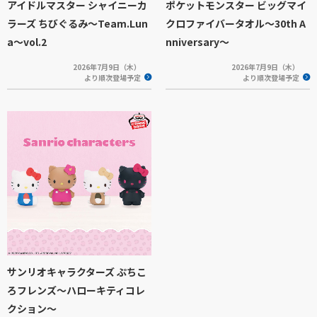
アイドルマスター シャイニーカ
ポケットモンスター ビッグマイ
ラーズ ちびぐるみ～Team.Lun
クロファイバータオル～30th A
a～vol.2
nniversary～
2026年7月9日（木）
2026年7月9日（木）
より順次登場予定
より順次登場予定
サンリオキャラクターズ ぷちこ
ろフレンズ～ハローキティコレ
クション～