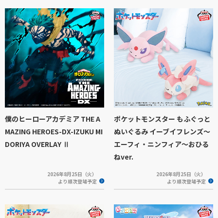
僕のヒーローアカデミア THE A
ポケットモンスター もふぐっと
MAZING HEROES-DX-IZUKU MI
ぬいぐるみ イーブイフレンズ～
DORIYA OVERLAY Ⅱ
エーフィ・ニンフィア～おひる
ねver.
2026年8月25日（火）
2026年8月25日（火）
より順次登場予定
より順次登場予定