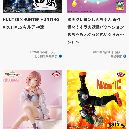
HUNTER×HUNTER HUNTING
映画クレヨンしんちゃん 奇々
ARCHIVES キルア 神速
怪々！オラの妖怪バケ～ション
めちゃもふぐっとぬいぐるみ～
シロ～
2026年8月4日（火）
2026年7月31日（金）
より順次登場予定
登場予定