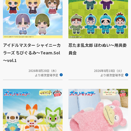
アイドルマスター シャイニーカ
忍たま乱太郎 ほわぬい～用具委
ラーズ ちびぐるみ～Team.Sol
員会
～vol.1
2026年8月20日（木）
2026年8月18日（火）
より順次登場予定
より順次登場予定