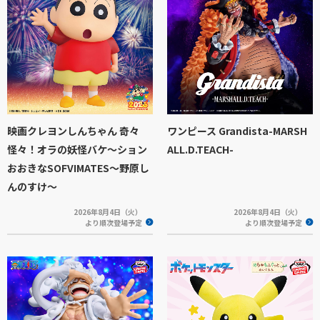
映画クレヨンしんちゃん 奇々
ワンピース Grandista-MARSH
怪々！オラの妖怪バケ～ション
ALL.D.TEACH-
おおきなSOFVIMATES～野原し
んのすけ～
2026年8月4日（火）
2026年8月4日（火）
より順次登場予定
より順次登場予定