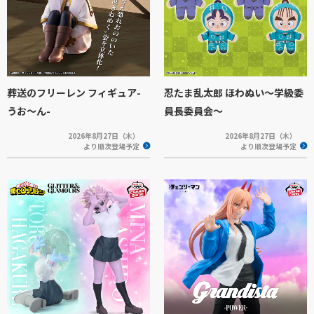
葬送のフリーレン フィギュア-
忍たま乱太郎 ほわぬい～学級委
うお～ん-
員長委員会～
2026年8月27日（木）
2026年8月27日（木）
より順次登場予定
より順次登場予定