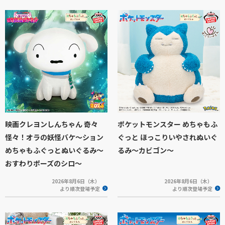
映画クレヨンしんちゃん 奇々
ポケットモンスター めちゃもふ
怪々！オラの妖怪バケ～ション
ぐっと ほっこりいやされぬいぐ
めちゃもふぐっとぬいぐるみ～
るみ～カビゴン～
おすわりポーズのシロ～
2026年8月6日（木）
2026年8月6日（木）
より順次登場予定
より順次登場予定