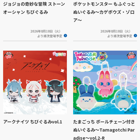
ジョジョの奇妙な冒険 ストーン
ポケットモンスター もふぐっと
オーシャン ちびぐるみ
ぬいぐるみ～カゲボウズ・ゾロ
ア～
2026年8月18日（火）
2026年8月18日（火）
より順次登場予定
より順次登場予定
アークナイツ ちびぐるみvol.1
たまごっち ボールチェーン付き
ぬいぐるみ～Tamagotchi Par
adise～vol.2-R