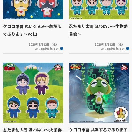
ケロロ軍曹 ぬいぐるみ～劇場版
忍たま乱太郎 ほわぬい～生物委
であります～vol.1
員会～
2026年7月22日（水）
2026年7月22日（水）
より順次登場予定
より順次登場予定
忍たま乱太郎 ほわぬい～火薬委
ケロロ軍曹 共鳴するであります