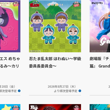
エス めちゃ
忍たま乱太郎 ほわぬい～学級
劇場版『チ
るみ～カリ
委員長委員会～
篇』 Grand
8月28日（金）
2026年8月27日（木）
順次登場予定
より順次登場予定