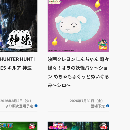
HUNTER HUNTI
映画クレヨンしんちゃん 奇々
IVES キルア 神速
怪々！オラの妖怪バケ～ショ
ン めちゃもふぐっとぬいぐる
み～シロ～
2026年8月4日（火）
2026年7月31日（金）
より順次登場予定
登場予定