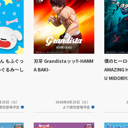
ん もふぐっ
刃牙 Grandistaッッ!!-HANM
僕のヒーロ
いぐるみ～し
A BAKI-
AMAZING 
U MIDORI
8月25日（火）
2026年8月25日（火）
順次登場予定
より順次登場予定