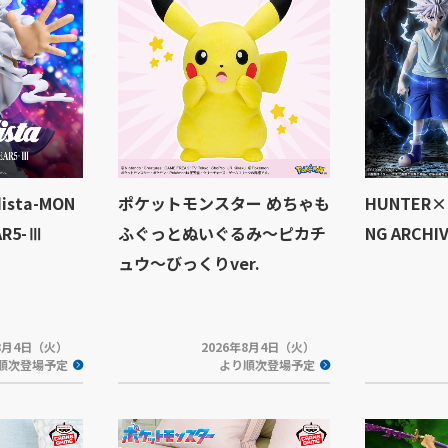
sta-MON
ポケットモンスター めちゃも
HUNTER×
AR5-Ⅲ
ふぐっとぬいぐるみ～ピカチ
NG ARCH
ュウ～びっくりver.
年8月4日（火）
2026年8月4日（火）
順次登場予定
より順次登場予定