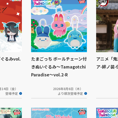
ぐるみvol.
たまごっち ボールチェーン付
アニメ「鬼
きぬいぐるみ～Tamagotchi
ア-絆ノ装
Paradise～vol.2-R
8月14日（金）
2026年8月6日（木）
登場予定
より順次登場予定