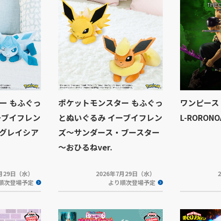
ー もふぐっ
ポケットモンスター もふぐっ
ワンピース T
ーブイフレン
とぬいぐるみ イーブイフレン
L-RORONO
グレイシア
ズ～サンダース・ブースター
～おひるねver.
7月29日（水）
2026年7月29日（水）
順次登場予定
より順次登場予定