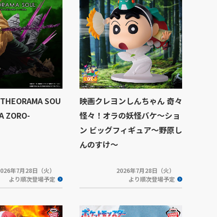
HEORAMA SOU
映画クレヨンしんちゃん 奇々
A ZORO-
怪々！オラの妖怪バケ～ショ
ン ビッグフィギュア～野原し
んのすけ～
2026年7月28日（火）
2026年7月28日（火）
より順次登場予定
より順次登場予定