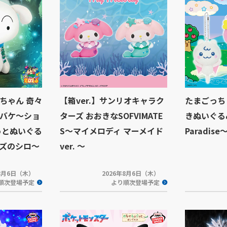
ちゃん 奇々
【箱ver.】サンリオキャラク
たまごっち
バケ～ショ
ターズ おおきなSOFVIMATE
きぬいぐるみ
っとぬいぐる
S～マイメロディ マーメイド
Paradise～
ズのシロ～
ver. ～
年8月6日（木）
2026年8月6日（木）
順次登場予定
より順次登場予定