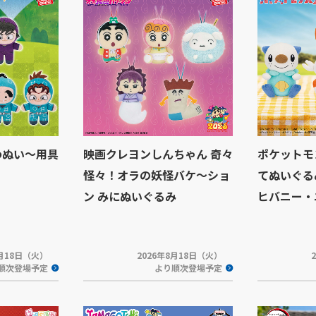
わぬい～用具
映画クレヨンしんちゃん 奇々
ポケットモ
怪々！オラの妖怪バケ～ショ
てぬいぐる
ン みにぬいぐるみ
ヒバニー・
8月18日（火）
2026年8月18日（火）
順次登場予定
より順次登場予定