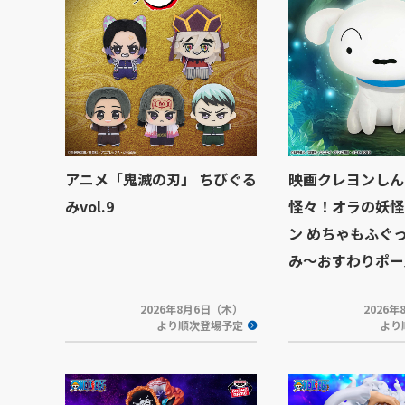
アニメ「鬼滅の刃」 ちびぐる
映画クレヨンしん
みvol.9
怪々！オラの妖怪
ン めちゃもふぐ
み～おすわりポー
2026年8月6日（木）
2026
より順次登場予定
より