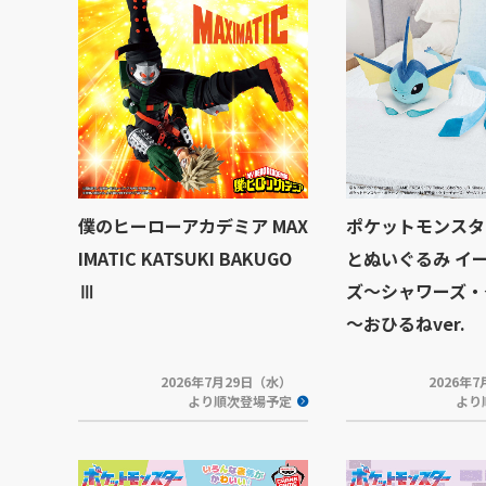
僕のヒーローアカデミア MAX
ポケットモンスタ
IMATIC KATSUKI BAKUGO
とぬいぐるみ イ
Ⅲ
ズ～シャワーズ・
～おひるねver.
2026年7月29日（水）
2026年
より順次登場予定
より