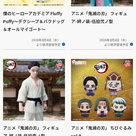
僕のヒーローアカデミア Fluffy
アニメ「鬼滅の刃」 フィギュ
Puffy～デクシープ＆バクドッグ
ア-絆ノ装-伍拾弐ノ型
＆オールマイゴート～
2026年8月6日（木）
2026年8月6日（木）
より順次登場予定
より順次登場予定
アニメ「鬼滅の刃」 フィギュ
アニメ「鬼滅の刃」 ちびぐるみ
ア-絆ノ装-伍拾壱ノ型
vol.9