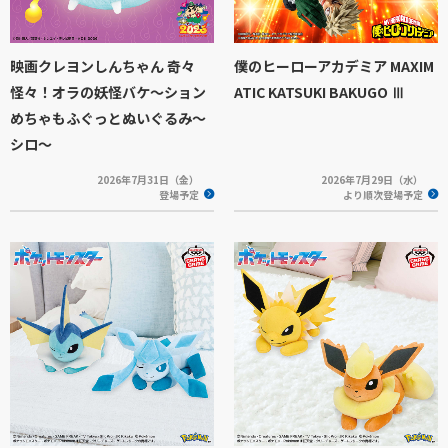
映画クレヨンしんちゃん 奇々
僕のヒーローアカデミア MAXIM
怪々！オラの妖怪バケ～ション
ATIC KATSUKI BAKUGO Ⅲ
めちゃもふぐっとぬいぐるみ～
シロ～
2026年7月31日（金）
2026年7月29日（水）
登場予定
より順次登場予定