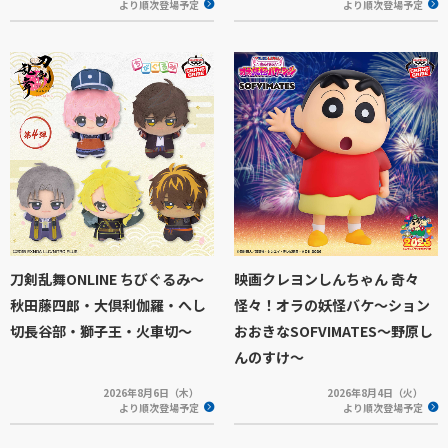
より順次登場予定
より順次登場予定
刀剣乱舞ONLINE ちびぐるみ～
映画クレヨンしんちゃん 奇々
秋田藤四郎・大倶利伽羅・へし
怪々！オラの妖怪バケ～ション
切長谷部・獅子王・火車切～
おおきなSOFVIMATES～野原し
んのすけ～
2026年8月6日（木）
2026年8月4日（火）
より順次登場予定
より順次登場予定