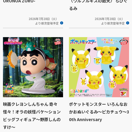
ORONOA ZORO-
〈ワルプルギスの廻天〉 ちびぐ
るみ
2026年7月28日（火）
2026年7月28日（火）
より順次登場予定
より順次登場予定
映画クレヨンしんちゃん 奇々
ポケットモンスター いろんなお
怪々！オラの妖怪バケ～ション
かおぬいぐるみ～ピカチュウ～3
ビッグフィギュア～野原しんの
0th Anniversary
すけ～