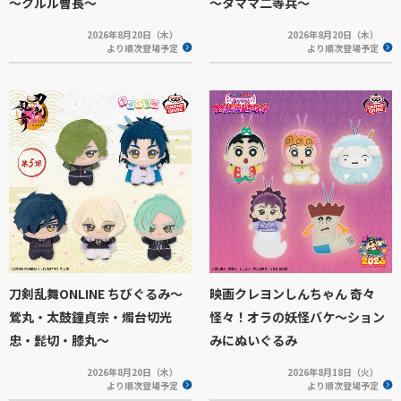
～クルル曹長～
～タママ二等兵～
2026年8月20日（木）
2026年8月20日（木）
より順次登場予定
より順次登場予定
刀剣乱舞ONLINE ちびぐるみ～
映画クレヨンしんちゃん 奇々
鶯丸・太鼓鐘貞宗・燭台切光
怪々！オラの妖怪バケ～ション
忠・髭切・膝丸～
みにぬいぐるみ
2026年8月20日（木）
2026年8月18日（火）
より順次登場予定
より順次登場予定