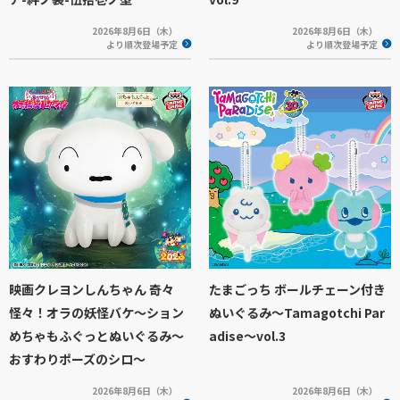
2026年8月6日（木）
2026年8月6日（木）
より順次登場予定
より順次登場予定
映画クレヨンしんちゃん 奇々
たまごっち ボールチェーン付き
怪々！オラの妖怪バケ～ション
ぬいぐるみ～Tamagotchi Par
めちゃもふぐっとぬいぐるみ～
adise～vol.3
おすわりポーズのシロ～
2026年8月6日（木）
2026年8月6日（木）