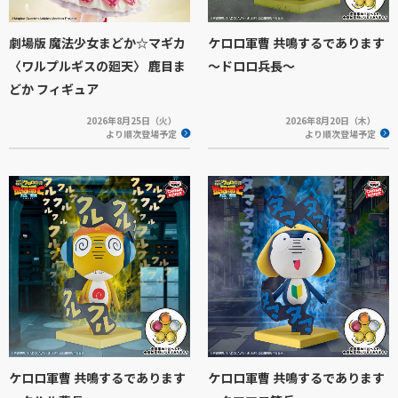
劇場版 魔法少女まどか☆マギカ
ケロロ軍曹 共鳴するであります
〈ワルプルギスの廻天〉 鹿目ま
～ドロロ兵長～
どか フィギュア
2026年8月25日（火）
2026年8月20日（木）
より順次登場予定
より順次登場予定
ケロロ軍曹 共鳴するであります
ケロロ軍曹 共鳴するであります