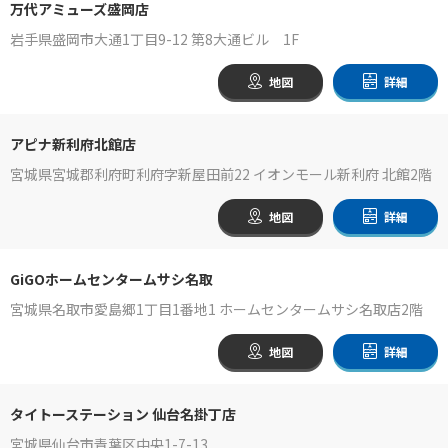
万代アミューズ盛岡店
岩手県盛岡市大通1丁目9-12 第8大通ビル 1F
地図
詳細
アピナ新利府北館店
宮城県宮城郡利府町利府字新屋田前22 イオンモール新利府 北館2階
地図
詳細
GiGOホームセンタームサシ名取
宮城県名取市愛島郷1丁目1番地1 ホームセンタームサシ名取店2階
地図
詳細
タイトーステーション 仙台名掛丁店
宮城県仙台市青葉区中央1-7-13