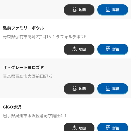
地図
詳細
弘前ファミリーボウル
青森県弘前市高崎2丁目15-1 ラフォルテ館 2F
地図
詳細
ザ・グレートヨロズヤ
青森県青森市大野前田67-3
地図
詳細
GiGO水沢
岩手県奥州市水沢佐倉河字鎧田4-1
地図
詳細