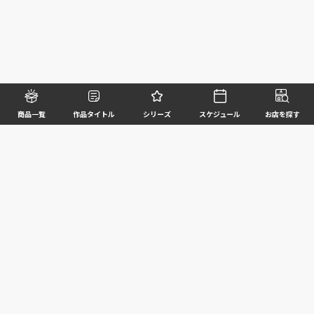
商品一覧
作品タイトル
シリーズ
スケジュール
お店を探す
©BANDAI SPIRITS CO.,LTD. ALL RIGHTS RESERVED
企業情報
ウェブサイトご利用条件
個人情報及び特定個人情報等の取扱いに関する方針
お客様サポート
写真と実際の商品とは異なる場合がございますのでご了承ください。このホームページに掲載
されている 全ての画像、文章、データ等の無断転用、転載はお断りします。