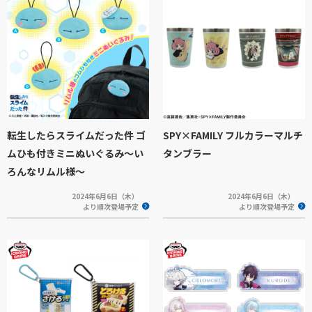
転生したらスライムだった件 ゴ
SPY×FAMILY フルカラーマルチ
ムひも付きミニぬいぐるみ～い
タンブラー
ろんなリムル様～
2024年6月6日（木）
2024年6月6日（木）
より順次登場予定
より順次登場予定