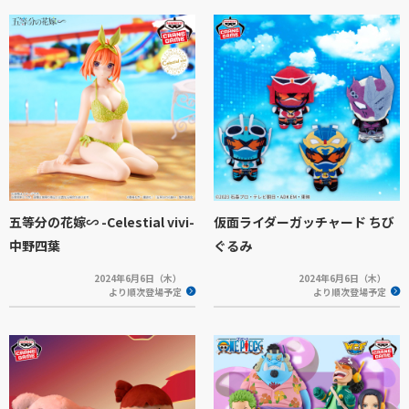
五等分の花嫁∽ -Celestial vivi-
仮面ライダーガッチャード ちび
中野四葉
ぐるみ
2024年6月6日（木）
2024年6月6日（木）
より順次登場予定
より順次登場予定