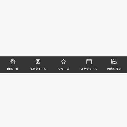
商品一覧
作品タイトル
シリーズ
スケジュール
お店を探す
©BANDAI SPIRITS CO.,LTD. ALL RIGHTS RESERVED
企業情報
ウェブサイトご利用条件
個人情報及び特定個人情報等の取扱いに関する方針