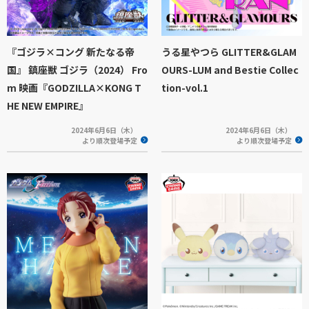
『ゴジラ×コング 新たなる帝
うる星やつら GLITTER&GLAM
国』 鎮座獣 ゴジラ（2024） Fro
OURS-LUM and Bestie Collec
m 映画『GODZILLA×KONG T
tion-vol.1
HE NEW EMPIRE』
2024年6月6日（木）
2024年6月6日（木）
より順次登場予定
より順次登場予定