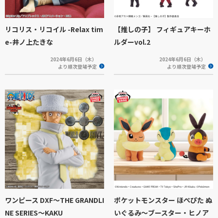
リコリス・リコイル -Relax tim
【推しの子】 フィギュアキーホ
e-井ノ上たきな
ルダーvol.2
2024年6月6日（木）
2024年6月6日（木）
より順次登場予定
より順次登場予定
ワンピース DXF～THE GRANDLI
ポケットモンスター ほぺぴた ぬ
NE SERIES～KAKU
いぐるみ～ブースター・ヒノア