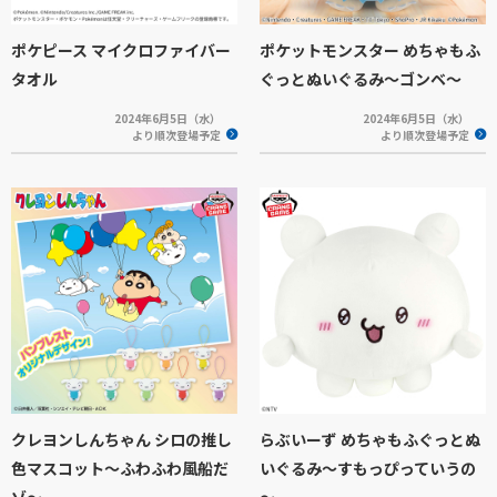
ポケピース マイクロファイバー
ポケットモンスター めちゃもふ
タオル
ぐっとぬいぐるみ～ゴンベ～
2024年6月5日（水）
2024年6月5日（水）
より順次登場予定
より順次登場予定
クレヨンしんちゃん シロの推し
らぶいーず めちゃもふぐっとぬ
色マスコット～ふわふわ風船だ
いぐるみ～すもっぴっていうの
ゾ～
～