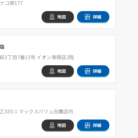
コ原177
地図
詳細
店
3丁目7番15号 イオン東根店2階
地図
詳細
535-1 マックスバリュ白鷹店内
地図
詳細