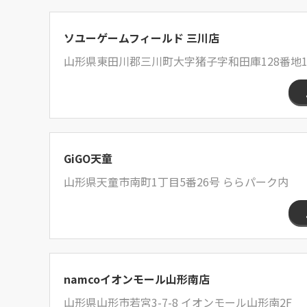
ソユーゲームフィールド 三川店
山形県東田川郡三川町大字猪子字和田庫128番地
GiGO天童
山形県天童市南町1丁目5番26号 ららパーク内
namcoイオンモール山形南店
山形県山形市若宮3-7-8 イオンモール山形南2F