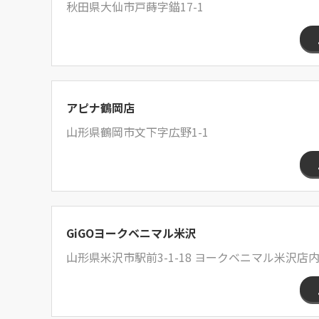
秋田県大仙市戸蒔字錨17-1
アピナ鶴岡店
山形県鶴岡市文下字広野1-1
GiGOヨークベニマル米沢
山形県米沢市駅前3-1-18 ヨークベニマル米沢店