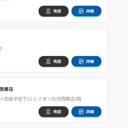
地図
詳細
2
地図
詳細
西郷店
田倉字岩下11-1 イオン白河西郷店2階
地図
詳細