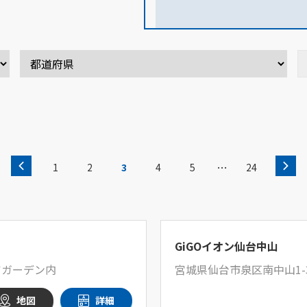
…
1
2
3
4
5
24
GiGOイオン仙台中山
アガーデン内
宮城県仙台市泉区南中山1-3
地図
詳細