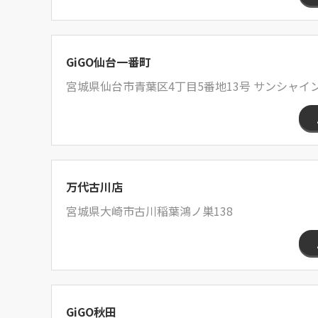
GiGO仙台一番町
宮城県仙台市青葉区4丁目5番地13号 サンシャイ
万代古川店
宮城県大崎市古川稲葉鴻ノ巣138
GiGO秋田