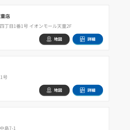
天童店
丁目1番1号 イオンモール天童2F
地図
詳細
1号
地図
詳細
島7-1