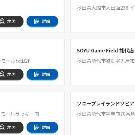
秋田県大館市大田面238 
地図
詳細
SOYU Game Field 能代店
モール秋田2F
秋田県能代市鰄渕字古屋布
地図
詳細
ソユープレイランドソピア
ーモールラッキー内
秋田県能代市字寺向70番
地図
詳細