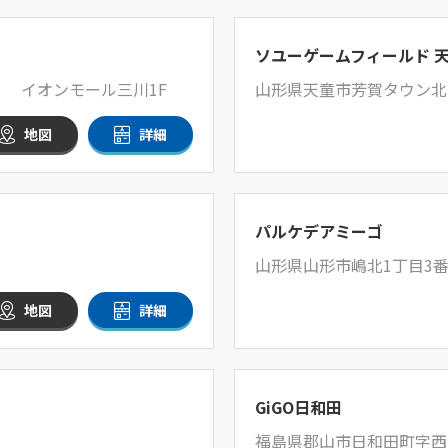
ソユーゲームフィールド 
1 イオンモール三川1F
山形県天童市芳賀タウン北四
地図
詳細
パルケデアミーゴ
山形県山形市嶋北1丁目3番
地図
詳細
GiGO日和田
福島県郡山市日和田町字西中