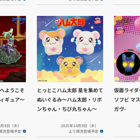
へようこそ
とっとこハム太郎 星を集めて
仮面ライダー
ィギュア～
ぬいぐるみ～ハム太郎・リボ
ソフビ マ
ンちゃん・ちび丸ちゃん～
ガヴ-
10月9日（木）
2025年10月9日（木）
順次登場予定
より順次登場予定