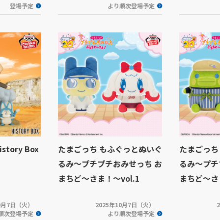
登場予定
より順次登場予定
tory Box
たまごっち もふぐっとぬいぐ
たまごっち
るみ～プチプチおみせっち お
るみ～プチ
まちど～さま！～vol.1
まちど～さま
10月7日（火）
2025年10月7日（火）
順次登場予定
より順次登場予定