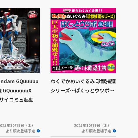
dam GQuuuuu
わくでかぬいぐるみ 珍獣捕獲
 GQuuuuuuX
シリーズ～ぱくっとウツボ～
サイコミュ起動
2025年10月9日（木）
2025年10月9日（木）
より順次登場予定
より順次登場予定