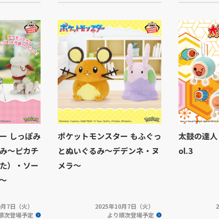
ー しっぽみ
ポケットモンスター もふぐっ
太鼓の達人
み～ピカチ
とぬいぐるみ～デデンネ・ヌ
ol.3
た）・ソー
メラ～
～
10月7日（火）
2025年10月7日（火）
順次登場予定
より順次登場予定