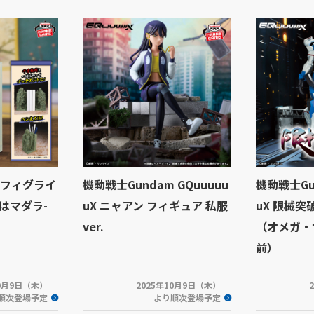
- フィグライ
機動戦士Gundam GQuuuuu
機動戦士Gun
ちはマダラ-
uX ニャアン フィギュア 私服
uX 限械突破
ver.
（オメガ・
前）
10月9日（木）
2025年10月9日（木）
順次登場予定
より順次登場予定