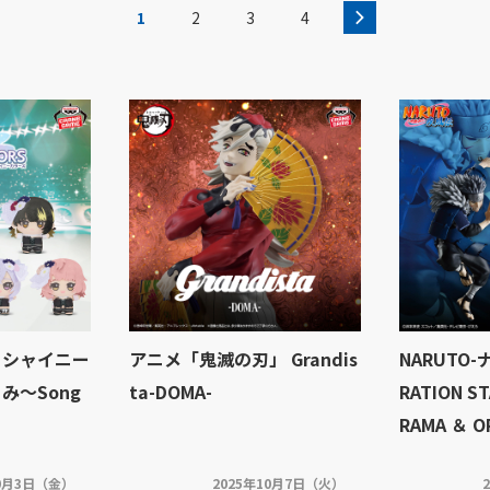
1
2
3
4
 シャイニー
アニメ「鬼滅の刃」 Grandis
NARUTO-
み～Song
ta-DOMA-
RATION ST
RAMA ＆ O
10月3日（金）
2025年10月7日（火）