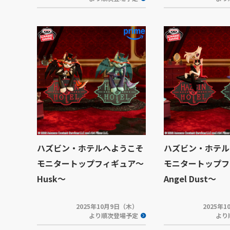
ハズビン・ホテルへようこそ
ハズビン・ホテル
モニタートップフィギュア～
モニタートップフ
Husk～
Angel Dust～
2025年10月9日（木）
2025年
より順次登場予定
より